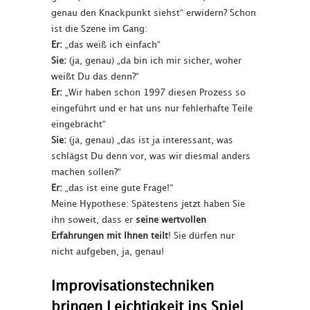
genau den Knackpunkt siehst“ erwidern? Schon
ist die Szene im Gang:
Er:
„das weiß ich einfach“
Sie:
(ja, genau) „da bin ich mir sicher, woher
weißt Du das denn?“
Er:
„Wir haben schon 1997 diesen Prozess so
eingeführt und er hat uns nur fehlerhafte Teile
eingebracht“
Sie:
(ja, genau) „das ist ja interessant, was
schlägst Du denn vor, was wir diesmal anders
machen sollen?“
Er:
„das ist eine gute Frage!“
Meine Hypothese: Spätestens jetzt haben Sie
ihn soweit, dass er
seine wertvollen
Erfahrungen mit Ihnen teilt
! Sie dürfen nur
nicht aufgeben, ja, genau!
Improvisationstechniken
bringen Leichtigkeit ins Spiel