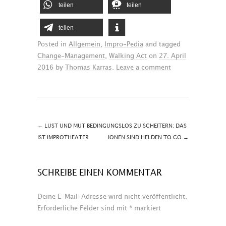
teilen
teilen
teilen
Posted in
Allgemein
,
Impro-Pedia
and tagged
Change-Management
,
Walking Act
on
27. April
2016
by
Thomas Karras
.
Leave a comment
←
LUST UND MUT BEDINGUNGSLOS ZU SCHEITERN: DAS
IST IMPROTHEATER
IONEN SIND HELDEN TO GO
→
SCHREIBE EINEN KOMMENTAR
Deine E-Mail-Adresse wird nicht veröffentlicht.
Erforderliche Felder sind mit
*
markiert