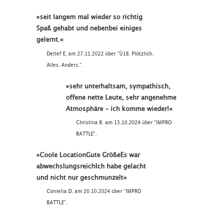
»seit langem mal wieder so richtig
Spaß gehabt und nebenbei einiges
gelernt.«
Detlef E. am 27.11.2022 über "Ü18. Plötzlich.
Alles. Anders.".
»sehr unterhaltsam, sympathisch,
offene nette Leute, sehr angenehme
Atmosphäre - ich komme wieder!«
Christina B. am 13.10.2024 über "IMPRO
BATTLE".
»Coole LocationGute GrößeEs war
abwechslungsreichIch habe gelacht
und nicht nur geschmunzelt«
Cornelia D. am 20.10.2024 über "IMPRO
BATTLE".