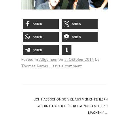
teilen
teilen
teilen
teilen
teilen
Posted in
Allgemein
on
8. Oktober 2014
by
Thomas Karras
.
Leave a comment
„ICH HABE SCHON SO VIEL AUS MEINEN FEHLERN
GELERNT, DASS ICH ÜBERLEGE NOCH MEHR ZU
MACHEN!“
→