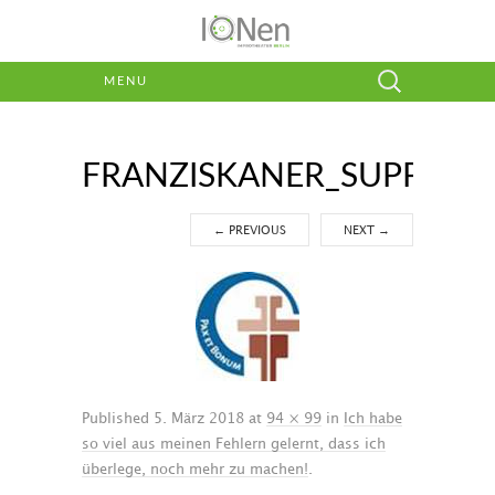
Suchen
MENU
nach:
FRANZISKANER_SUPPENK
←
PREVIOUS
NEXT
→
Published
5. März 2018
at
94 × 99
in
Ich habe
so viel aus meinen Fehlern gelernt, dass ich
überlege, noch mehr zu machen!
.