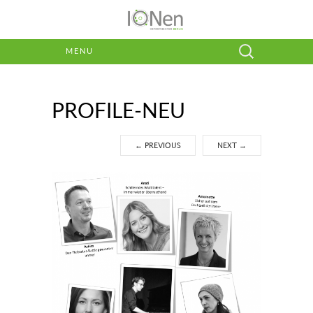
Suchen
MENU
nach:
PROFILE-NEU
←
PREVIOUS
NEXT
→